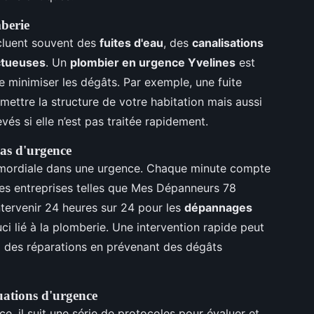
berie
cluent souvent des
fuites d'eau
, des
canalisations
ctueuses
. Un
plombier en urgence Yvelines
est
e minimiser les dégâts. Par exemple, une fuite
ttre la structure de votre habitation mais aussi
és si elle n’est pas traitée rapidement.
cas d'urgence
rimordiale dans une urgence. Chaque minute compte
Les entreprises telles que Mes Dépanneurs 78
ntervenir 24 heures sur 24 pour les
dépannages
ci lié à la plomberie. Une intervention rapide peut
l des réparations en prévenant des dégâts
uations d'urgence
e, il suit une série de protocoles pour évaluer et