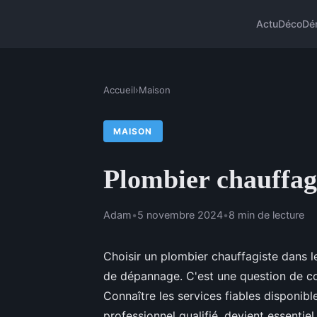
Actu
Déco
Dé
Accueil
›
Maison
MAISON
Plombier chauffagi
Adam
•
5 novembre 2024
•
8 min de lecture
Choisir un plombier chauffagiste dans l
de dépannage. C'est une question de con
Connaître les services fiables disponible
professionnel qualifié, devient essent