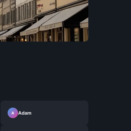
Adam
A